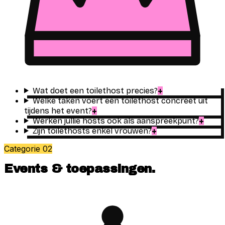
Wat doet een toilethost precies?
+
Welke taken voert een toilethost concreet uit
tijdens het event?
+
Werken jullie hosts ook als aanspreekpunt?
+
Zijn toilethosts enkel vrouwen?
+
Categorie
02
Events & toepassingen
.