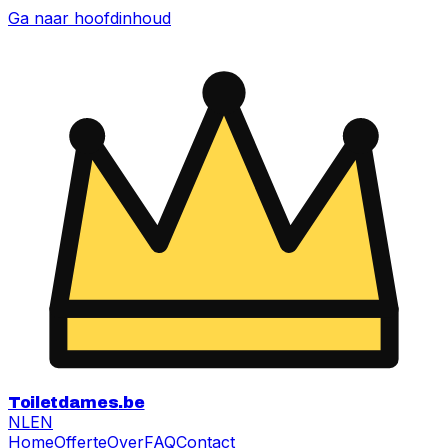
Ga naar hoofdinhoud
Toiletdames
.be
NL
EN
Home
Offerte
Over
FAQ
Contact