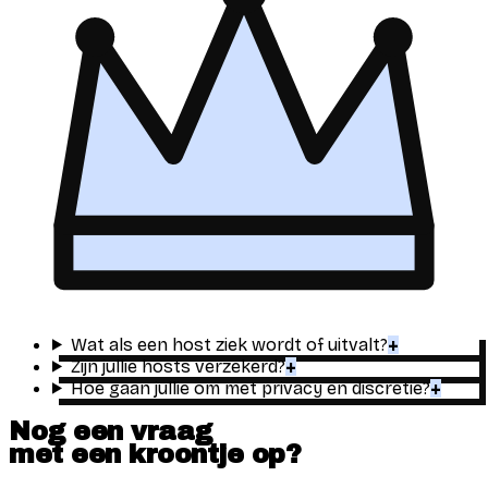
Wat als een host ziek wordt of uitvalt?
+
Zijn jullie hosts verzekerd?
+
Hoe gaan jullie om met privacy en discretie?
+
Nog een vraag
met een
kroontje
op?