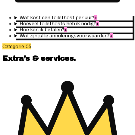
Wat kost een toilethost per uur?
+
Hoeveel toilethosts heb ik nodig?
+
Hoe kan ik betalen?
+
Wat zijn jullie annuleringsvoorwaarden?
+
Categorie
05
Extra’s & services
.