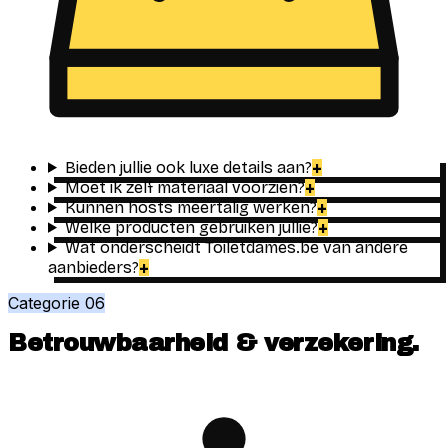
Bieden jullie ook luxe details aan?
+
Moet ik zelf materiaal voorzien?
+
Kunnen hosts meertalig werken?
+
Welke producten gebruiken jullie?
+
Wat onderscheidt Toiletdames.be van andere
aanbieders?
+
Categorie
06
Betrouwbaarheid & verzekering
.