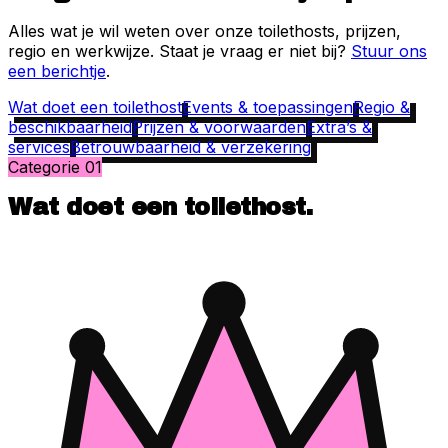
Alles wat je wil weten over onze toilethosts, prijzen,
regio en werkwijze. Staat je vraag er niet bij?
Stuur ons
een berichtje
.
Wat doet een toilethost
Events & toepassingen
Regio &
beschikbaarheid
Prijzen & voorwaarden
Extra’s &
services
Betrouwbaarheid & verzekering
Categorie
01
Wat doet een toilethost
.