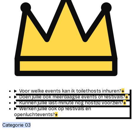
Voor welke events kan ik toilethosts inhuren?
+
Doen jullie ook meerdaagse events of festivals?
+
Kunnen jullie last-minute nog host(s) voorzien?
+
Werken jullie ook op festivals en
openluchtevents?
+
Categorie
03